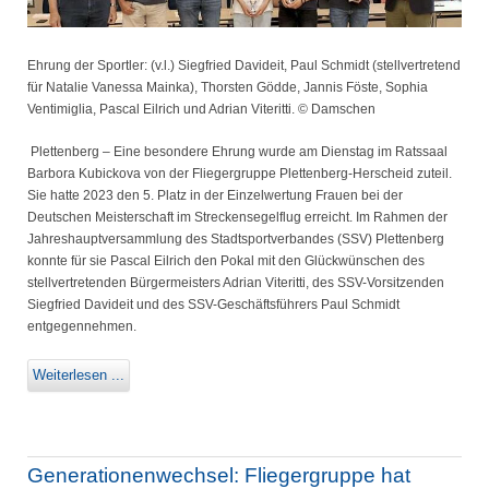
Ehrung der Sportler: (v.l.) Siegfried Davideit, Paul Schmidt (stellvertretend
für Natalie Vanessa Mainka), Thorsten Gödde, Jannis Föste, Sophia
Ventimiglia, Pascal Eilrich und Adrian Viteritti. © Damschen
Plettenberg – Eine besondere Ehrung wurde am Dienstag im Ratssaal
Barbora Kubickova von der Fliegergruppe Plettenberg-Herscheid zuteil.
Sie hatte 2023 den 5. Platz in der Einzelwertung Frauen bei der
Deutschen Meisterschaft im Streckensegelflug erreicht. Im Rahmen der
Jahreshauptversammlung des Stadtsportverbandes (SSV) Plettenberg
konnte für sie Pascal Eilrich den Pokal mit den Glückwünschen des
stellvertretenden Bürgermeisters Adrian Viteritti, des SSV-Vorsitzenden
Siegfried Davideit und des SSV-Geschäftsführers Paul Schmidt
entgegennehmen.
Weiterlesen ...
Generationenwechsel: Fliegergruppe hat