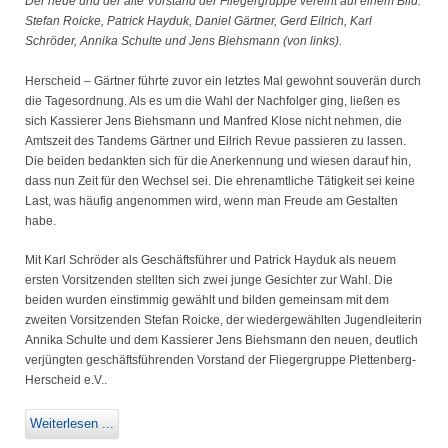
Der neue und der alte Vorstand der Fliegergruppe vereint auf einem Bild:
Stefan Roicke, Patrick Hayduk, Daniel Gärtner, Gerd Eilrich, Karl
Schröder, Annika Schulte und Jens Biehsmann (von links).
Herscheid – Gärtner führte zuvor ein letztes Mal gewohnt souverän durch
die Tagesordnung. Als es um die Wahl der Nachfolger ging, ließen es
sich Kassierer Jens Biehsmann und Manfred Klose nicht nehmen, die
Amtszeit des Tandems Gärtner und Eilrich Revue passieren zu lassen.
Die beiden bedankten sich für die Anerkennung und wiesen darauf hin,
dass nun Zeit für den Wechsel sei. Die ehrenamtliche Tätigkeit sei keine
Last, was häufig angenommen wird, wenn man Freude am Gestalten
habe.
Mit Karl Schröder als Geschäftsführer und Patrick Hayduk als neuem
ersten Vorsitzenden stellten sich zwei junge Gesichter zur Wahl. Die
beiden wurden einstimmig gewählt und bilden gemeinsam mit dem
zweiten Vorsitzenden Stefan Roicke, der wiedergewählten Jugendleiterin
Annika Schulte und dem Kassierer Jens Biehsmann den neuen, deutlich
verjüngten geschäftsführenden Vorstand der Fliegergruppe Plettenberg-
Herscheid e.V..
Weiterlesen ...